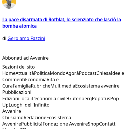
La pace disarmata di Rotblat, lo scienziato che lasciò la
bomba atomica
di
Gerolamo Fazzini
Abbonati ad Avvenire
Sezioni del sito
Home
Attualità
Politica
Mondo
Agorà
Podcast
Chiesa
Idee e
Commenti
Economia
Vita e
Cura
Famiglia
Rubriche
Multimedia
Ecosistema avvenire
Pubblicazioni
Edizioni locali
L'economia civile
Gutenberg
Popotus
Pop
Up
Luoghi dell'Infinito
Avvenire
Chi siamo
Redazione
Ecosistema
Avvenire
Pubblicità
Fondazione Avvenire
Shop
Contatti