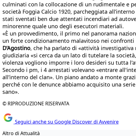
culminati con la collocazione di un rudimentale e p
società Foggia Calcio 1920, parcheggiata all’interno
stati sventati ben due attentati incendiari ad autove
minorenne quale uno degli esecutori materiali.
«È un provvedimento, il primo nel panorama naziona
un forte condizionamento malavitoso nei confronti d
D’Agostino
, che ha parlato di «attività investigati
giudiziaria «si cerca da un lato di tutelare la società,
violenza vogliono imporre i loro desideri su tutta l'at
Secondo i pm, i 4 arrestati volevano «entrare all'int
all’interno del clan». Un piano andato a monte grazi
perché con le denunce abbiamo acquisito una serie di
sano».
© RIPRODUZIONE RISERVATA
Seguici anche su Google Discover di Avvenire
Altro di Attualità