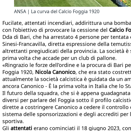
ANSA | La curva del Calcio Foggia 1920
Fucilate, attentati incendiari, addirittura una bomb
con l’obiettivo di provocare la cessione del
Calcio
Fo
Dda di Bari, che ha arrestato 4 persone per tentata 
Sinesi-Francavilla, diretta espressione della temu
altrettanti pregiudicati della provincia. La società 
prima volta che accade per un club di pallone.
«Ringrazio le forze dell’ordine e la procura di Bari 
Foggia 1920,
Nicola Canonico
, che era stato costret
attualmente la società calcistica è guidata da un a
ancora Canonico - È la prima volta in Italia che lo S
Il futuro della squadra, che si è appena guadagnata 
diversi per parlare del Foggia sotto il profilo calci
dirette a costringere Canonico a cedere il controllo d
sistema delle sponsorizzazioni e degli accrediti per l
sportiva.
Gli
attentati
erano cominciati il 18 giugno 2023, con l