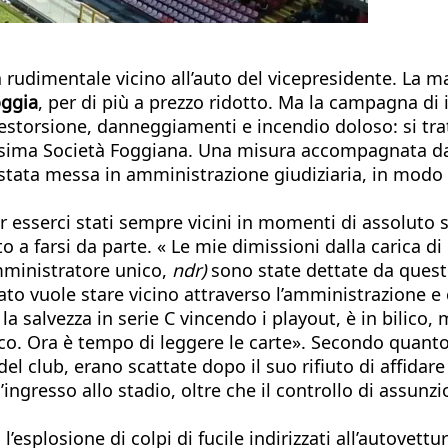
a rudimentale vicino all’auto del vicepresidente. La 
ggia
, per di più a prezzo ridotto. Ma la campagna di
estorsione, danneggiamenti e incendio doloso: si tratt
tissima Società Foggiana. Una misura accompagnata d
è stata messa in amministrazione giudiziaria, in modo
per esserci stati sempre vicini in momenti di assoluto 
to a farsi da parte. « Le mie dimissioni dalla carica d
mministratore unico,
ndr)
sono state dettate da questo
tato vuole stare vicino attraverso l’amministrazione e 
la salvezza in serie C vincendo i playout, è in bilic
stico. Ora è tempo di leggere le carte». Secondo quant
el club, erano scattate dopo il suo rifiuto di affidare 
’ingresso allo stadio, oltre che il controllo di assunzi
’esplosione di colpi di fucile indirizzati all’autovettu