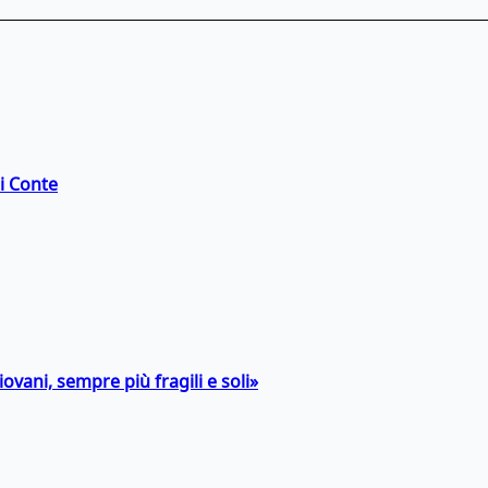
di Conte
ovani, sempre più fragili e soli»