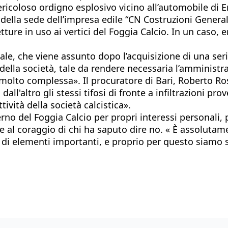
ericoloso ordigno esplosivo vicino all’automobile di 
 della sede dell’impresa edile “CN Costruzioni Genera
tture in uso ai vertici del Foggia Calcio. In un caso, 
le, che viene assunto dopo l’acquisizione di una ser
ella società, tale da rendere necessaria l’amministra
va molto complessa». Il procuratore di Bari, Roberto R
 dall'altro gli stessi tifosi di fronte a infiltrazioni pr
tività della società calcistica».
erno del Foggia Calcio per propri interessi personali, 
e al coraggio di chi ha saputo dire no. « È assolutam
 elementi importanti, e proprio per questo siamo stat