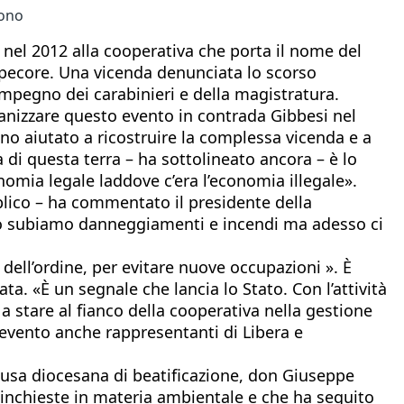
cono
ti nel 2012 alla cooperativa che porta il nome del
 pecore. Una vicenda denunciata lo scorso
l’impegno dei carabinieri e della magistratura.
ganizzare questo evento in contrada Gibbesi nel
no aiutato a ricostruire la complessa vicenda e a
 di questa terra – ha sottolineato ancora – è lo
conomia legale laddove c’era l’economia illegale».
blico – ha commentato il presidente della
nno subiamo danneggiamenti e incendi ma adesso ci
dell’ordine, per evitare nuove occupazioni ». È
a. «È un segnale che lancia lo Stato. Con l’attività
a stare al fianco della cooperativa nella gestione
ll’evento anche rappresentanti di Libera e
causa diocesana di beatificazione, don Giuseppe
e inchieste in materia ambientale e che ha seguito