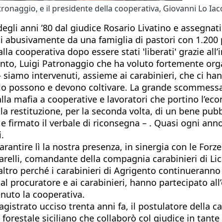
Patronaggio, e il presidente della cooperativa, Giovanni Lo Ia
à degli anni ’80 dal giudice Rosario Livatino e assegna
i abusivamente da una famiglia di pastori con 1.200
alla cooperativa dopo essere stati 'liberati' grazie al
gento, Luigi Patronaggio che ha voluto fortemente or
siamo intervenuti, assieme ai carabinieri, che ci han
ggi lo possono e devono coltivare. La grande scommessa
i alla mafia a cooperative e lavoratori che portino l’e
a restituzione, per la seconda volta, di un bene pub
 e firmato il verbale di riconsegna – . Quasi ogni a
.
ntire lì la nostra presenza, in sinergia con le Forze 
elli, comandante della compagnia carabinieri di Licat
ltro perché i carabinieri di Agrigento continueranno 
re al procuratore e ai carabinieri, hanno partecipato a
enuto la cooperativa.
gistrato ucciso trenta anni fa, il postulatore della 
forestale siciliano che collaborò col giudice in tant