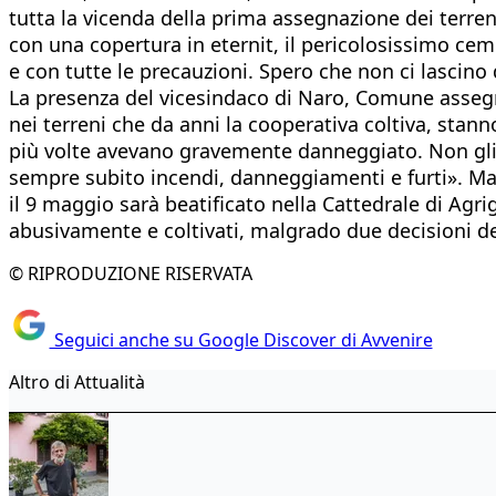
tutta la vicenda della prima assegnazione dei terreni.
con una copertura in eternit, il pericolosissimo ce
e con tutte le precauzioni. Spero che non ci lascino d
La presenza del vicesindaco di Naro, Comune assegna
nei terreni che da anni la cooperativa coltiva, stann
più volte avevano gravemente danneggiato. Non gli u
sempre subito incendi, danneggiamenti e furti». Ma o
il 9 maggio sarà beatificato nella Cattedrale di Agrige
abusivamente e coltivati, malgrado due decisioni del
© RIPRODUZIONE RISERVATA
Seguici anche su Google Discover di Avvenire
Altro di Attualità