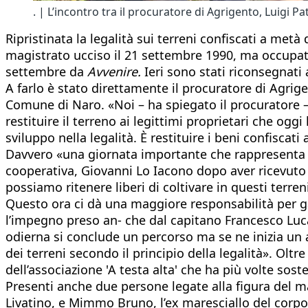
. | L’incontro tra il procuratore di Agrigento, Luigi 
Ripristinata la legalità sui terreni confiscati a met
magistrato ucciso il 21 settembre 1990, ma occupat
settembre da
Avvenire.
Ieri sono stati riconsegnati 
A farlo è stato direttamente il procuratore di Agri
Comune di Naro. «Noi – ha spiegato il procuratore – 
restituire il terreno ai legittimi proprietari che o
sviluppo nella legalità. È restituire i beni confiscat
Davvero «una giornata importante che rappresenta l
cooperativa, Giovanni Lo Iacono dopo aver ricevuto
possiamo ritenere liberi di coltivare in questi terreni
Questo ora ci dà una maggiore responsabilità per gara
l’impegno preso an- che dal capitano Francesco Lucar
odierna si conclude un percorso ma se ne inizia un a
dei terreni secondo il principio della legalità». Olt
dell’associazione 'A testa alta' che ha più volte sost
Presenti anche due persone legate alla figura del ma
Livatino, e Mimmo Bruno, l’ex maresciallo del corpo 