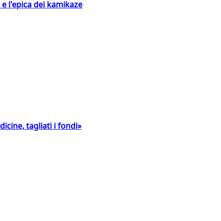
 e l'epica dei kamikaze
icine, tagliati i fondi»