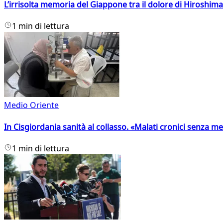
L’irrisolta memoria del Giappone tra il dolore di Hiroshima
1 min di lettura
Medio Oriente
In Cisgiordania sanità al collasso. «Malati cronici senza med
1 min di lettura