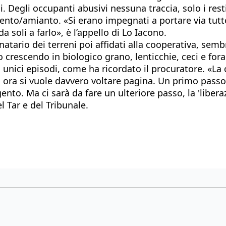
 Degli occupanti abusivi nessuna traccia, solo i resti 
mento/amianto. «Si erano impegnati a portare via tut
a soli a farlo», è l’appello di Lo Iacono.
tario dei terreni poi affidati alla cooperativa, semb
o crescendo in biologico grano, lenticchie, ceci e fora
nici episodi, come ha ricordato il procuratore. «La c
ra si vuole davvero voltare pagina. Un primo passo. U
nto. Ma ci sarà da fare un ulteriore passo, la 'liberazi
 Tar e del Tribunale.