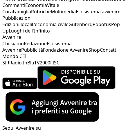
Commenti
Economia
Vita e
Cura
Famiglia
Rubriche
Multimedia
Ecosistema avvenire
Pubblicazioni
Edizioni locali
L'economia civile
Gutenberg
Popotus
Pop
Up
Luoghi dell'Infinito
Avvenire
Chi siamo
Redazione
Ecosistema
Avvenire
Pubblicità
Fondazione Avvenire
Shop
Contatti
Mondo CEI
SIR
Radio InBlu
TV2000
FISC
Segui Avvenire su