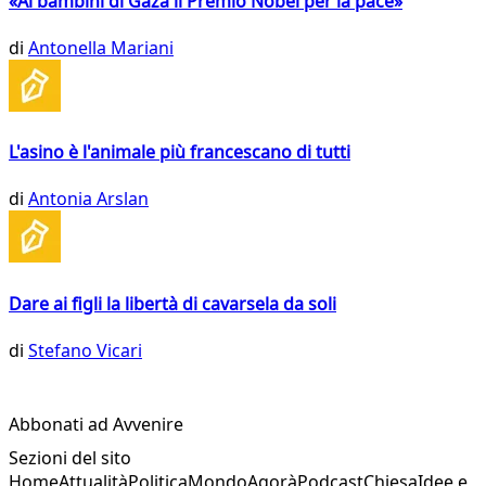
«Ai bambini di Gaza il Premio Nobel per la pace»
di
Antonella Mariani
L'asino è l'animale più francescano di tutti
di
Antonia Arslan
Dare ai figli la libertà di cavarsela da soli
di
Stefano Vicari
Abbonati ad Avvenire
Sezioni del sito
Home
Attualità
Politica
Mondo
Agorà
Podcast
Chiesa
Idee e