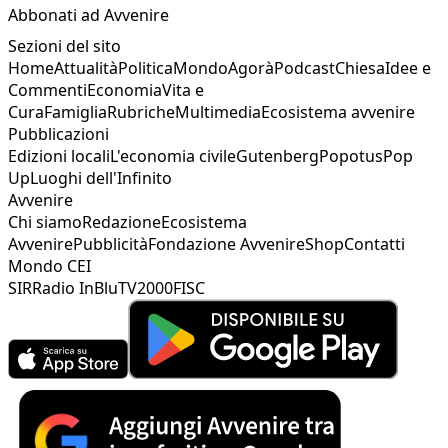
Abbonati ad Avvenire
Sezioni del sito
Home
Attualità
Politica
Mondo
Agorà
Podcast
Chiesa
Idee e
Commenti
Economia
Vita e
Cura
Famiglia
Rubriche
Multimedia
Ecosistema avvenire
Pubblicazioni
Edizioni locali
L'economia civile
Gutenberg
Popotus
Pop
Up
Luoghi dell'Infinito
Avvenire
Chi siamo
Redazione
Ecosistema
Avvenire
Pubblicità
Fondazione Avvenire
Shop
Contatti
Mondo CEI
SIR
Radio InBlu
TV2000
FISC