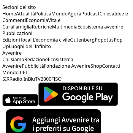
Sezioni del sito
Home
Attualità
Politica
Mondo
Agorà
Podcast
Chiesa
Idee e
Commenti
Economia
Vita e
Cura
Famiglia
Rubriche
Multimedia
Ecosistema avvenire
Pubblicazioni
Edizioni locali
L'economia civile
Gutenberg
Popotus
Pop
Up
Luoghi dell'Infinito
Avvenire
Chi siamo
Redazione
Ecosistema
Avvenire
Pubblicità
Fondazione Avvenire
Shop
Contatti
Mondo CEI
SIR
Radio InBlu
TV2000
FISC