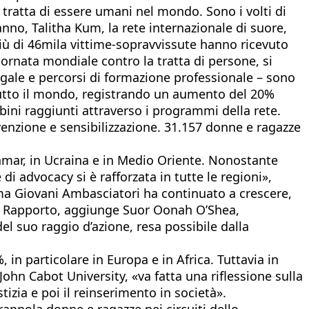
a tratta di essere umani nel mondo. Sono i volti di
anno, Talitha Kum, la rete internazionale di suore,
 più di 46mila vittime-sopravvissute hanno ricevuto
ornata mondiale contro la tratta di persone, si
 legale e percorsi di formazione professionale – sono
 tutto il mondo, registrando un aumento del 20%
mbini raggiunti attraverso i programmi della rete.
venzione e sensibilizzazione. 31.157 donne e ragazze
yanmar, in Ucraina e in Medio Oriente. Nonostante
di advocacy si è rafforzata in tutte le regioni»,
ma Giovani Ambasciatori ha continuato a crescere,
. Il Rapporto, aggiunge Suor Oonah O’Shea,
del suo raggio d’azione, resa possibile dalla
, in particolare in Europa e in Africa. Tuttavia in
a John Cabot University, «va fatta una riflessione sulla
tizia e poi il reinserimento in società».
rappola donne e ragazze nei circuiti dello