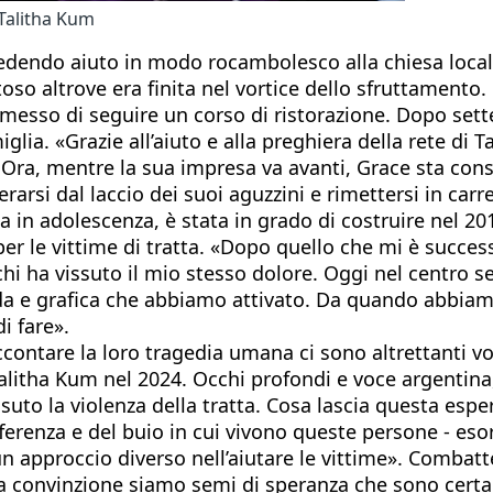
Talitha Kum
chiedendo aiuto in modo rocambolesco alla chiesa local
oso altrove era finita nel vortice dello sfruttamento.
ermesso di seguire un corso di ristorazione. Dopo set
miglia. «Grazie all’aiuto e alla preghiera della rete di 
Ora, mentre la sua impresa va avanti, Grace sta con
rarsi dal laccio dei suoi aguzzini e rimettersi in carr
 in adolescenza, è stata in grado di costruire nel 201
r le vittime di tratta. «Dopo quello che mi è successo
chi ha vissuto il mio stesso dolore. Oggi nel centro
moda e grafica che abbiamo attivato. Da quando abbia
i fare».
ccontare la loro tragedia umana ci sono altrettanti vo
litha Kum nel 2024. Occhi profondi e voce argentina, 
issuto la violenza della tratta. Cosa lascia questa es
fferenza e del buio in cui vivono queste persone - es
un approccio diverso nell’aiutare le vittime». Combatt
tra convinzione siamo semi di speranza che sono certa