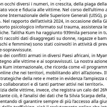
n occhi diversi i numeri, in crescita, della piaga dell
to voce e fiducia alle vittime. Nel corso dell’ultimo 
Unione Internazionale delle Superiore Generali (UISG),
el rapporto dell’attività 2024, in occasione della Gi
 supporto psicologico informato sul trauma, assistenza
meriche. Talitha Kum ha raggiunto 939mila persone in
tati raccolti dati disaggregati su donne, ragazze e ba
hi e femmine) sono stati coinvolti in attività di pre
e-sopravvissute.
 dei conflitti armati in diversi Paesi africani, in M
egno alle vittime e ai sopravvissuti. La nostra azione 
tha Kum internazionale, che ricorda come «il program
nline che nei territori, mobilitando altri all’azione»
 strategiche della rete e mette in evidenza l’ampiezza 
 collaboratori e di tanti partner attivi nei territori».
izia delle vittime, invece, che registra un calo del 26%
ante ciò, è l’analisi dei dati che fa Silvia Scarpa dell
 tentando di garantire sempre di più l’accesso alla gius
ell'e-trafficking, cioè il reclutamento online che int