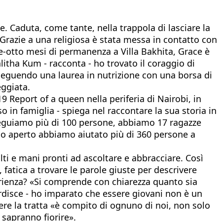
e. Caduta, come tante, nella trappola di lasciare la
 Grazie a una religiosa è stata messa in contatto con
te-otto mesi di permanenza a Villa Bakhita, Grace è
Talitha Kum - racconta - ho trovato il coraggio di
seguendo una laurea in nutrizione con una borsa di
eggiata.
9 Report of a queen nella periferia di Nairobi, in
 in famiglia - spiega nel raccontare la sua storia in
 seguiamo più di 100 persone, abbiamo 17 ragazze
mo aperto abbiamo aiutato più di 360 persone a
lti e mani pronti ad ascoltare e abbracciare. Così
fatica a trovare le parole giuste per descrivere
perienza? «Si comprende con chiarezza quanto sia
ordisce - ho imparato che essere giovani non è un
ere la tratta «è compito di ognuno di noi, non solo
 sapranno fiorire».