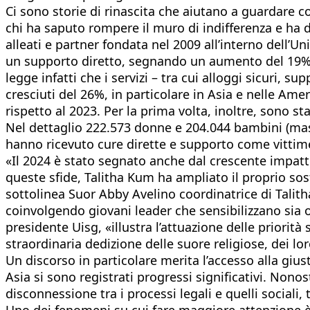
Ci sono storie di rinascita che aiutano a guardare co
chi ha saputo rompere il muro di indifferenza e ha da
alleati e partner fondata nel 2009 all’interno dell’
un supporto diretto, segnando un aumento del 19%. N
legge infatti che i servizi – tra cui alloggi sicuri,
cresciuti del 26%, in particolare in Asia e nelle A
rispetto al 2023. Per la prima volta, inoltre, sono s
Nel dettaglio 222.573 donne e 204.044 bambini (masc
hanno ricevuto cure dirette e supporto come vittim
«Il 2024 è stato segnato anche dal crescente impatto
queste sfide, Talitha Kum ha ampliato il proprio sost
sottolinea Suor Abby Avelino coordinatrice di Tali
coinvolgendo giovani leader che sensibilizzano sia o
presidente Uisg, «illustra l’attuazione delle priorità
straordinaria dedizione delle suore religiose, dei loro
Un discorso in particolare merita l’accesso alla giust
Asia si sono registrati progressi significativi. Nonost
disconnessione tra i processi legali e quelli sociali,
Uno dei fenomeni su cui fare maggiore attenzione è d