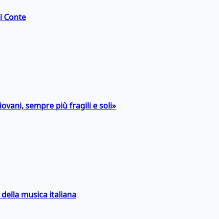
di Conte
ovani, sempre più fragili e soli»
della musica italiana