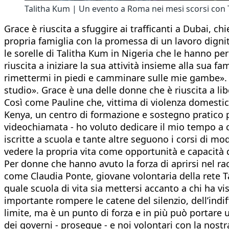
Talitha Kum | Un evento a Roma nei mesi scorsi con 
Grace è riuscita a sfuggire ai trafficanti a Dubai, 
propria famiglia con la promessa di un lavoro dignit
le sorelle di Talitha Kum in Nigeria che le hanno p
riuscita a iniziare la sua attività insieme alla sua fa
rimettermi in piedi e camminare sulle mie gambe». 
studio». Grace è una delle donne che è riuscita a libe
Così come Pauline che, vittima di violenza domestica
Kenya, un centro di formazione e sostegno pratico pe
videochiamata - ho voluto dedicare il mio tempo a 
iscritte a scuola e tante altre seguono i corsi di 
vedere la propria vita come opportunità e capacità d
Per donne che hanno avuto la forza di aprirsi nel ra
come Claudia Ponte, giovane volontaria della rete Ta
quale scuola di vita sia mettersi accanto a chi ha v
importante rompere le catene del silenzio, dell’indi
limite, ma è un punto di forza e in più può portare 
dei governi - prosegue - e noi volontari con la nos