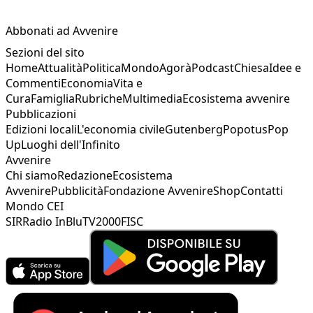
Abbonati ad Avvenire
Sezioni del sito
Home
Attualità
Politica
Mondo
Agorà
Podcast
Chiesa
Idee e
Commenti
Economia
Vita e
Cura
Famiglia
Rubriche
Multimedia
Ecosistema avvenire
Pubblicazioni
Edizioni locali
L'economia civile
Gutenberg
Popotus
Pop
Up
Luoghi dell'Infinito
Avvenire
Chi siamo
Redazione
Ecosistema
Avvenire
Pubblicità
Fondazione Avvenire
Shop
Contatti
Mondo CEI
SIR
Radio InBlu
TV2000
FISC