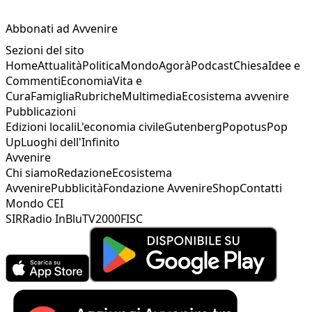
Abbonati ad Avvenire
Sezioni del sito
Home
Attualità
Politica
Mondo
Agorà
Podcast
Chiesa
Idee e
Commenti
Economia
Vita e
Cura
Famiglia
Rubriche
Multimedia
Ecosistema avvenire
Pubblicazioni
Edizioni locali
L'economia civile
Gutenberg
Popotus
Pop
Up
Luoghi dell'Infinito
Avvenire
Chi siamo
Redazione
Ecosistema
Avvenire
Pubblicità
Fondazione Avvenire
Shop
Contatti
Mondo CEI
SIR
Radio InBlu
TV2000
FISC