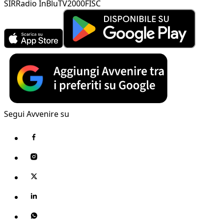
SIR
Radio InBlu
TV2000
FISC
Segui Avvenire su