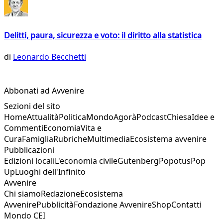
Delitti, paura, sicurezza e voto: il diritto alla statistica
di
Leonardo Becchetti
Abbonati ad Avvenire
Sezioni del sito
Home
Attualità
Politica
Mondo
Agorà
Podcast
Chiesa
Idee e
Commenti
Economia
Vita e
Cura
Famiglia
Rubriche
Multimedia
Ecosistema avvenire
Pubblicazioni
Edizioni locali
L'economia civile
Gutenberg
Popotus
Pop
Up
Luoghi dell'Infinito
Avvenire
Chi siamo
Redazione
Ecosistema
Avvenire
Pubblicità
Fondazione Avvenire
Shop
Contatti
Mondo CEI