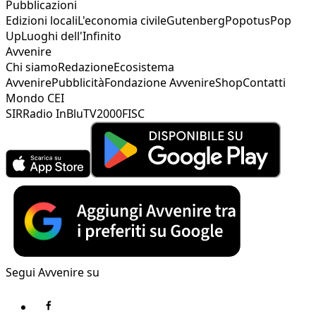
Pubblicazioni
Edizioni locali
L'economia civile
Gutenberg
Popotus
Pop
Up
Luoghi dell'Infinito
Avvenire
Chi siamo
Redazione
Ecosistema
Avvenire
Pubblicità
Fondazione Avvenire
Shop
Contatti
Mondo CEI
SIR
Radio InBlu
TV2000
FISC
Segui Avvenire su