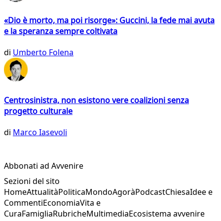
«Dio è morto, ma poi risorge»: Guccini, la fede mai avuta
e la speranza sempre coltivata
di
Umberto Folena
Centrosinistra, non esistono vere coalizioni senza
progetto culturale
di
Marco Iasevoli
Abbonati ad Avvenire
Sezioni del sito
Home
Attualità
Politica
Mondo
Agorà
Podcast
Chiesa
Idee e
Commenti
Economia
Vita e
Cura
Famiglia
Rubriche
Multimedia
Ecosistema avvenire