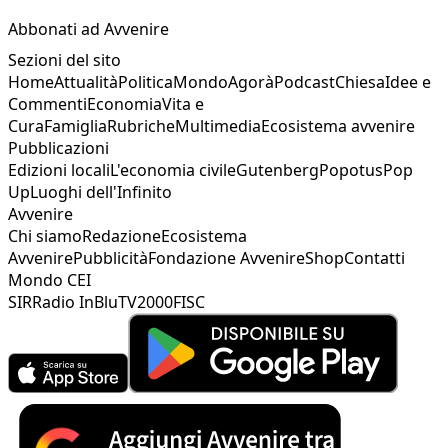
Abbonati ad Avvenire
Sezioni del sito
Home
Attualità
Politica
Mondo
Agorà
Podcast
Chiesa
Idee e
Commenti
Economia
Vita e
Cura
Famiglia
Rubriche
Multimedia
Ecosistema avvenire
Pubblicazioni
Edizioni locali
L'economia civile
Gutenberg
Popotus
Pop
Up
Luoghi dell'Infinito
Avvenire
Chi siamo
Redazione
Ecosistema
Avvenire
Pubblicità
Fondazione Avvenire
Shop
Contatti
Mondo CEI
SIR
Radio InBlu
TV2000
FISC