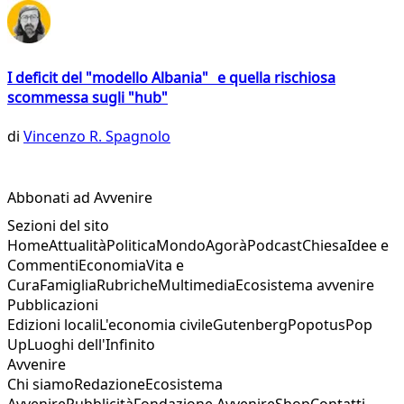
I deficit del "modello Albania" e quella rischiosa
scommessa sugli "hub"
di
Vincenzo R. Spagnolo
Abbonati ad Avvenire
Sezioni del sito
Home
Attualità
Politica
Mondo
Agorà
Podcast
Chiesa
Idee e
Commenti
Economia
Vita e
Cura
Famiglia
Rubriche
Multimedia
Ecosistema avvenire
Pubblicazioni
Edizioni locali
L'economia civile
Gutenberg
Popotus
Pop
Up
Luoghi dell'Infinito
Avvenire
Chi siamo
Redazione
Ecosistema
Avvenire
Pubblicità
Fondazione Avvenire
Shop
Contatti