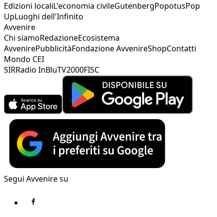
Edizioni locali
L'economia civile
Gutenberg
Popotus
Pop
Up
Luoghi dell'Infinito
Avvenire
Chi siamo
Redazione
Ecosistema
Avvenire
Pubblicità
Fondazione Avvenire
Shop
Contatti
Mondo CEI
SIR
Radio InBlu
TV2000
FISC
Segui Avvenire su