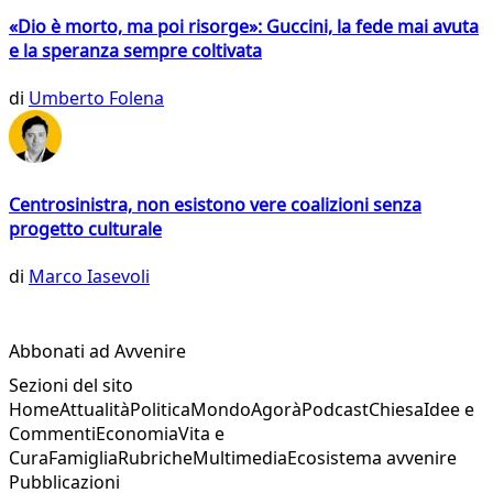
«Dio è morto, ma poi risorge»: Guccini, la fede mai avuta
e la speranza sempre coltivata
di
Umberto Folena
Centrosinistra, non esistono vere coalizioni senza
progetto culturale
di
Marco Iasevoli
Abbonati ad Avvenire
Sezioni del sito
Home
Attualità
Politica
Mondo
Agorà
Podcast
Chiesa
Idee e
Commenti
Economia
Vita e
Cura
Famiglia
Rubriche
Multimedia
Ecosistema avvenire
Pubblicazioni