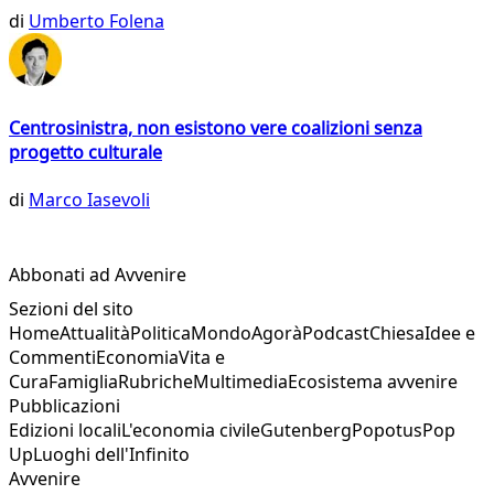
di
Umberto Folena
Centrosinistra, non esistono vere coalizioni senza
progetto culturale
di
Marco Iasevoli
Abbonati ad Avvenire
Sezioni del sito
Home
Attualità
Politica
Mondo
Agorà
Podcast
Chiesa
Idee e
Commenti
Economia
Vita e
Cura
Famiglia
Rubriche
Multimedia
Ecosistema avvenire
Pubblicazioni
Edizioni locali
L'economia civile
Gutenberg
Popotus
Pop
Up
Luoghi dell'Infinito
Avvenire