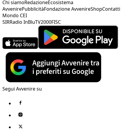
Chi siamo
Redazione
Ecosistema
Avvenire
Pubblicità
Fondazione Avvenire
Shop
Contatti
Mondo CEI
SIR
Radio InBlu
TV2000
FISC
Segui Avvenire su