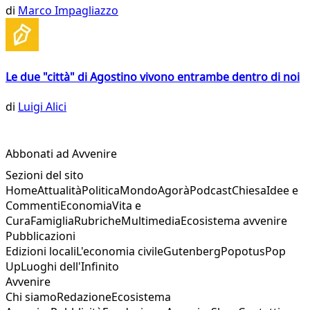
di
Marco Impagliazzo
Le due "città" di Agostino vivono entrambe dentro di noi
di
Luigi Alici
Abbonati ad Avvenire
Sezioni del sito
Home
Attualità
Politica
Mondo
Agorà
Podcast
Chiesa
Idee e
Commenti
Economia
Vita e
Cura
Famiglia
Rubriche
Multimedia
Ecosistema avvenire
Pubblicazioni
Edizioni locali
L'economia civile
Gutenberg
Popotus
Pop
Up
Luoghi dell'Infinito
Avvenire
Chi siamo
Redazione
Ecosistema