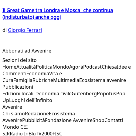
Il Great Game tra Londra e Mosca che continua
(indisturbato) anche oggi
di
Giorgio Ferrari
Abbonati ad Avvenire
Sezioni del sito
Home
Attualità
Politica
Mondo
Agorà
Podcast
Chiesa
Idee e
Commenti
Economia
Vita e
Cura
Famiglia
Rubriche
Multimedia
Ecosistema avvenire
Pubblicazioni
Edizioni locali
L'economia civile
Gutenberg
Popotus
Pop
Up
Luoghi dell'Infinito
Avvenire
Chi siamo
Redazione
Ecosistema
Avvenire
Pubblicità
Fondazione Avvenire
Shop
Contatti
Mondo CEI
SIR
Radio InBlu
TV2000
FISC