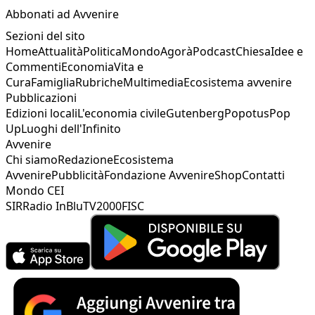
Abbonati ad Avvenire
Sezioni del sito
Home
Attualità
Politica
Mondo
Agorà
Podcast
Chiesa
Idee e
Commenti
Economia
Vita e
Cura
Famiglia
Rubriche
Multimedia
Ecosistema avvenire
Pubblicazioni
Edizioni locali
L'economia civile
Gutenberg
Popotus
Pop
Up
Luoghi dell'Infinito
Avvenire
Chi siamo
Redazione
Ecosistema
Avvenire
Pubblicità
Fondazione Avvenire
Shop
Contatti
Mondo CEI
SIR
Radio InBlu
TV2000
FISC