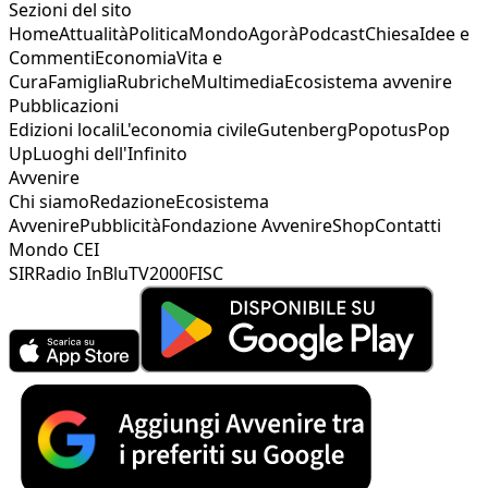
Sezioni del sito
Home
Attualità
Politica
Mondo
Agorà
Podcast
Chiesa
Idee e
Commenti
Economia
Vita e
Cura
Famiglia
Rubriche
Multimedia
Ecosistema avvenire
Pubblicazioni
Edizioni locali
L'economia civile
Gutenberg
Popotus
Pop
Up
Luoghi dell'Infinito
Avvenire
Chi siamo
Redazione
Ecosistema
Avvenire
Pubblicità
Fondazione Avvenire
Shop
Contatti
Mondo CEI
SIR
Radio InBlu
TV2000
FISC