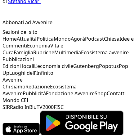
di
Stefano Vicari
Abbonati ad Avvenire
Sezioni del sito
Home
Attualità
Politica
Mondo
Agorà
Podcast
Chiesa
Idee e
Commenti
Economia
Vita e
Cura
Famiglia
Rubriche
Multimedia
Ecosistema avvenire
Pubblicazioni
Edizioni locali
L'economia civile
Gutenberg
Popotus
Pop
Up
Luoghi dell'Infinito
Avvenire
Chi siamo
Redazione
Ecosistema
Avvenire
Pubblicità
Fondazione Avvenire
Shop
Contatti
Mondo CEI
SIR
Radio InBlu
TV2000
FISC