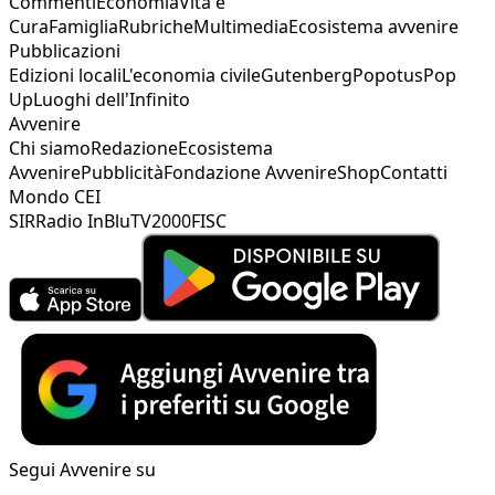
Commenti
Economia
Vita e
Cura
Famiglia
Rubriche
Multimedia
Ecosistema avvenire
Pubblicazioni
Edizioni locali
L'economia civile
Gutenberg
Popotus
Pop
Up
Luoghi dell'Infinito
Avvenire
Chi siamo
Redazione
Ecosistema
Avvenire
Pubblicità
Fondazione Avvenire
Shop
Contatti
Mondo CEI
SIR
Radio InBlu
TV2000
FISC
Segui Avvenire su