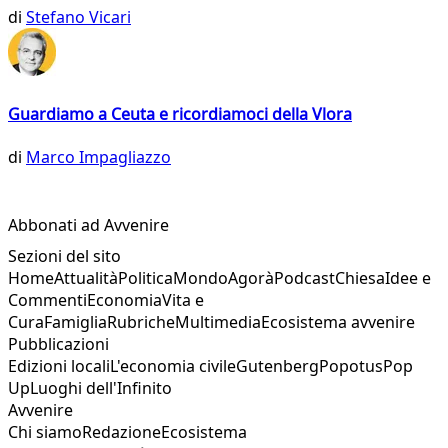
di
Stefano Vicari
Guardiamo a Ceuta e ricordiamoci della Vlora
di
Marco Impagliazzo
Abbonati ad Avvenire
Sezioni del sito
Home
Attualità
Politica
Mondo
Agorà
Podcast
Chiesa
Idee e
Commenti
Economia
Vita e
Cura
Famiglia
Rubriche
Multimedia
Ecosistema avvenire
Pubblicazioni
Edizioni locali
L'economia civile
Gutenberg
Popotus
Pop
Up
Luoghi dell'Infinito
Avvenire
Chi siamo
Redazione
Ecosistema