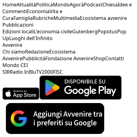
Home
Attualità
Politica
Mondo
Agorà
Podcast
Chiesa
Idee e
Commenti
Economia
Vita e
Cura
Famiglia
Rubriche
Multimedia
Ecosistema avvenire
Pubblicazioni
Edizioni locali
L'economia civile
Gutenberg
Popotus
Pop
Up
Luoghi dell'Infinito
Avvenire
Chi siamo
Redazione
Ecosistema
Avvenire
Pubblicità
Fondazione Avvenire
Shop
Contatti
Mondo CEI
SIR
Radio InBlu
TV2000
FISC