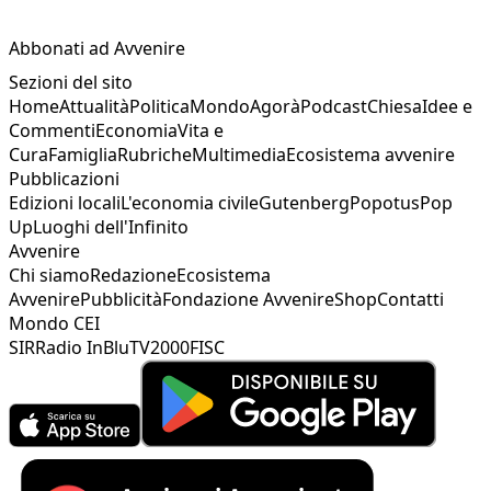
Abbonati ad Avvenire
Sezioni del sito
Home
Attualità
Politica
Mondo
Agorà
Podcast
Chiesa
Idee e
Commenti
Economia
Vita e
Cura
Famiglia
Rubriche
Multimedia
Ecosistema avvenire
Pubblicazioni
Edizioni locali
L'economia civile
Gutenberg
Popotus
Pop
Up
Luoghi dell'Infinito
Avvenire
Chi siamo
Redazione
Ecosistema
Avvenire
Pubblicità
Fondazione Avvenire
Shop
Contatti
Mondo CEI
SIR
Radio InBlu
TV2000
FISC