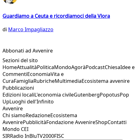
Guardiamo a Ceuta e ricordiamoci della Vlora
di
Marco Impagliazzo
Abbonati ad Avvenire
Sezioni del sito
Home
Attualità
Politica
Mondo
Agorà
Podcast
Chiesa
Idee e
Commenti
Economia
Vita e
Cura
Famiglia
Rubriche
Multimedia
Ecosistema avvenire
Pubblicazioni
Edizioni locali
L'economia civile
Gutenberg
Popotus
Pop
Up
Luoghi dell'Infinito
Avvenire
Chi siamo
Redazione
Ecosistema
Avvenire
Pubblicità
Fondazione Avvenire
Shop
Contatti
Mondo CEI
SIR
Radio InBlu
TV2000
FISC