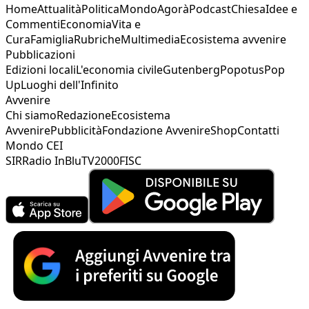
Home
Attualità
Politica
Mondo
Agorà
Podcast
Chiesa
Idee e
Commenti
Economia
Vita e
Cura
Famiglia
Rubriche
Multimedia
Ecosistema avvenire
Pubblicazioni
Edizioni locali
L'economia civile
Gutenberg
Popotus
Pop
Up
Luoghi dell'Infinito
Avvenire
Chi siamo
Redazione
Ecosistema
Avvenire
Pubblicità
Fondazione Avvenire
Shop
Contatti
Mondo CEI
SIR
Radio InBlu
TV2000
FISC