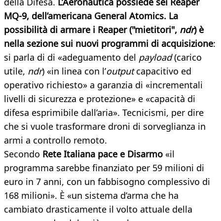
della Difesa.
L’Aeronautica possiede sei Reaper
MQ-9, dell’americana General Atomics. La
possibilità di armare i Reaper ("mietitori",
ndr
) è
nella sezione sui nuovi programmi di acquisizione
:
si parla di di «adeguamento del
payload
(carico
utile,
ndr
) «in linea con l’
output
capacitivo ed
operativo richiesto» a garanzia di «incrementali
livelli di sicurezza e protezione» e «capacità di
difesa esprimibile dall’aria». Tecnicismi, per dire
che si vuole trasformare droni di sorveglianza in
armi a controllo remoto.
Secondo
Rete Italiana pace e Disarmo
«il
programma sarebbe finanziato per 59 milioni di
euro in 7 anni, con un fabbisogno complessivo di
168 milioni». È «un sistema d’arma che ha
cambiato drasticamente il volto attuale della