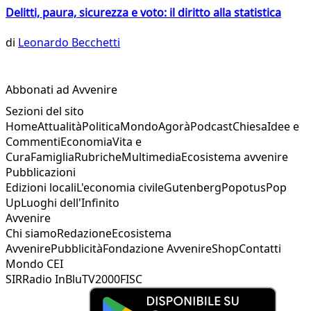
Delitti, paura, sicurezza e voto: il diritto alla statistica
di
Leonardo Becchetti
Abbonati ad Avvenire
Sezioni del sito
Home
Attualità
Politica
Mondo
Agorà
Podcast
Chiesa
Idee e
Commenti
Economia
Vita e
Cura
Famiglia
Rubriche
Multimedia
Ecosistema avvenire
Pubblicazioni
Edizioni locali
L'economia civile
Gutenberg
Popotus
Pop
Up
Luoghi dell'Infinito
Avvenire
Chi siamo
Redazione
Ecosistema
Avvenire
Pubblicità
Fondazione Avvenire
Shop
Contatti
Mondo CEI
SIR
Radio InBlu
TV2000
FISC