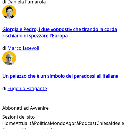
di
Daniela Fumarola
Giorgia e Pedro, i due «opposti» che tirando la corda
rischiano di spezzare l'Europa
di
Marco Iasevoli
Un palazzo che è un simbolo dei paradossi all'italiana
di
Eugenio Fatigante
Abbonati ad Avvenire
Sezioni del sito
Home
Attualità
Politica
Mondo
Agorà
Podcast
Chiesa
Idee e