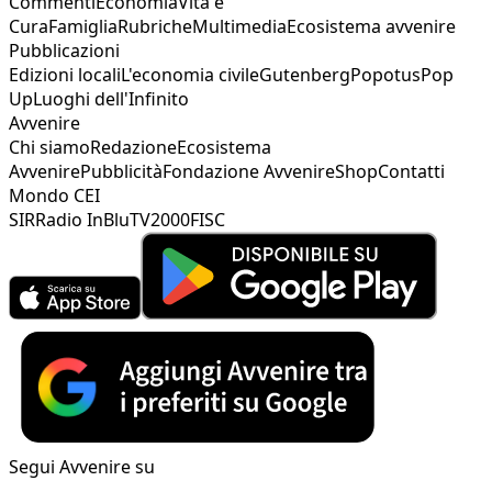
Commenti
Economia
Vita e
Cura
Famiglia
Rubriche
Multimedia
Ecosistema avvenire
Pubblicazioni
Edizioni locali
L'economia civile
Gutenberg
Popotus
Pop
Up
Luoghi dell'Infinito
Avvenire
Chi siamo
Redazione
Ecosistema
Avvenire
Pubblicità
Fondazione Avvenire
Shop
Contatti
Mondo CEI
SIR
Radio InBlu
TV2000
FISC
Segui Avvenire su