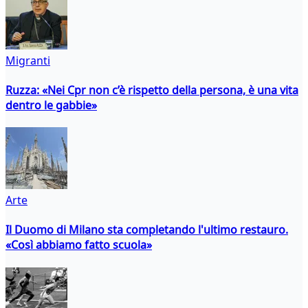
Migranti
Ruzza: «Nei Cpr non c’è rispetto della persona, è una vita
dentro le gabbie»
Arte
Il Duomo di Milano sta completando l'ultimo restauro.
«Così abbiamo fatto scuola»