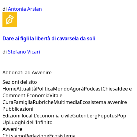
di
Antonia Arslan
Dare ai figli la libertà di cavarsela da soli
di
Stefano Vicari
Abbonati ad Avvenire
Sezioni del sito
Home
Attualità
Politica
Mondo
Agorà
Podcast
Chiesa
Idee e
Commenti
Economia
Vita e
Cura
Famiglia
Rubriche
Multimedia
Ecosistema avvenire
Pubblicazioni
Edizioni locali
L'economia civile
Gutenberg
Popotus
Pop
Up
Luoghi dell'Infinito
Avvenire
Chi siamo
Redazione
Ecosistema