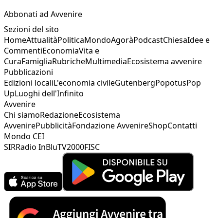
Abbonati ad Avvenire
Sezioni del sito
Home
Attualità
Politica
Mondo
Agorà
Podcast
Chiesa
Idee e
Commenti
Economia
Vita e
Cura
Famiglia
Rubriche
Multimedia
Ecosistema avvenire
Pubblicazioni
Edizioni locali
L'economia civile
Gutenberg
Popotus
Pop
Up
Luoghi dell'Infinito
Avvenire
Chi siamo
Redazione
Ecosistema
Avvenire
Pubblicità
Fondazione Avvenire
Shop
Contatti
Mondo CEI
SIR
Radio InBlu
TV2000
FISC