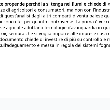
 propende perché la si tenga nei fiumi e chiede di «i
enze di agricoltori e consumatori, ma non con l’indus
di quest’analisi dagli altri comparti diventa palese qu
ni concrete, per quanto controverse. La prima è «occo
rese agricole adottano tecnologie d’avanguardia in qu
rico», sembra che si voglia imporre alle imprese cosa 
documento chiede di investire di più su controllo e mo
 e sull’adeguamento e messa in regola dei sistemi fogn