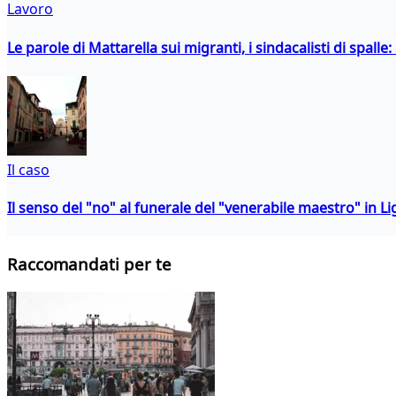
Lavoro
Le parole di Mattarella sui migranti, i sindacalisti di spalle
Il caso
Il senso del "no" al funerale del "venerabile maestro" in Li
Raccomandati per te