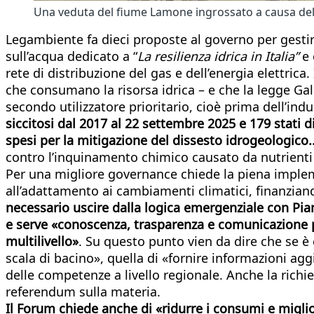
Una veduta del fiume Lamone ingrossato a causa del
Legambiente fa dieci proposte al governo per gestire
sull’acqua dedicato a “
La resilienza idrica in Italia”
e 
rete di distribuzione del gas e dell’energia elettric
che consumano la risorsa idrica – e che la legge Gall
secondo utilizzatore prioritario, cioè prima dell’in
siccitosi dal 2017 al 22 settembre 2025 e 179 stati d
spesi per la mitigazione del dissesto idrogeologico..
contro l’inquinamento chimico causato da nutrient
Per una migliore governance chiede la piena impleme
all’adattamento ai cambiamenti climatici, finanzian
necessario uscire dalla logica emergenziale con Piani
e serve «conoscenza, trasparenza e comunicazione per
multilivello»
. Su questo punto vien da dire che se è ch
scala di bacino», quella di «fornire informazioni ag
delle competenze a livello regionale. Anche la rich
referendum sulla materia.
Il Forum chiede anche di «ridurre i consumi e miglior