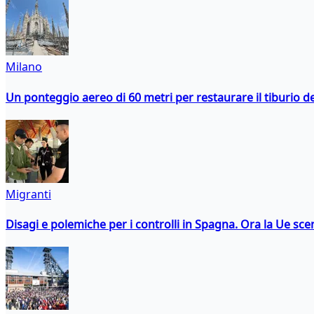
Milano
Un ponteggio aereo di 60 metri per restaurare il tiburio 
Migranti
Disagi e polemiche per i controlli in Spagna. Ora la Ue 