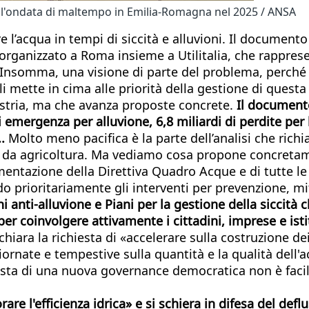
l'ondata di maltempo in Emilia-Romagna nel 2025 / ANSA
 l’acqua in tempi di siccità e alluvioni. Il documento
organizzato a Roma insieme a Utilitalia, che rapprese
a. Insomma, una visione di parte del problema, perché 
i mette in cima alle priorità della gestione di questa
dustria, ma che avanza proposte concrete.
Il documento
i emergenza per alluvione, 6,8 miliardi di perdite per 
.
Molto meno pacifica è la parte dell’analisi che richi
i da agricoltura. Ma vediamo cosa propone concretam
ntazione della Direttiva Quadro Acque e di tutte le 
do prioritariamente gli interventi per prevenzione, m
 anti-alluvione e Piani per la gestione della siccità c
 coinvolgere attivamente i cittadini, imprese e isti
iara la richiesta di «accelerare sulla costruzione dei b
giornate e tempestive sulla quantità e la qualità del
iesta di una nuova governance democratica non è faci
are l'efficienza idrica» e si schiera in difesa del def