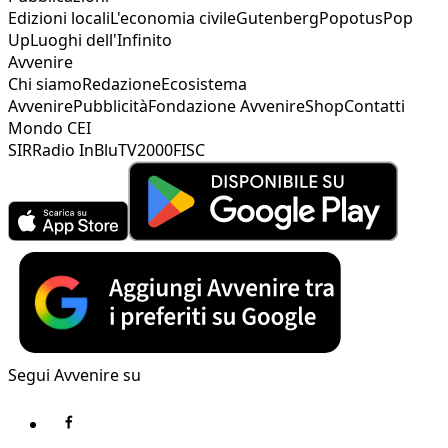
Edizioni locali
L'economia civile
Gutenberg
Popotus
Pop
Up
Luoghi dell'Infinito
Avvenire
Chi siamo
Redazione
Ecosistema
Avvenire
Pubblicità
Fondazione Avvenire
Shop
Contatti
Mondo CEI
SIR
Radio InBlu
TV2000
FISC
Segui Avvenire su