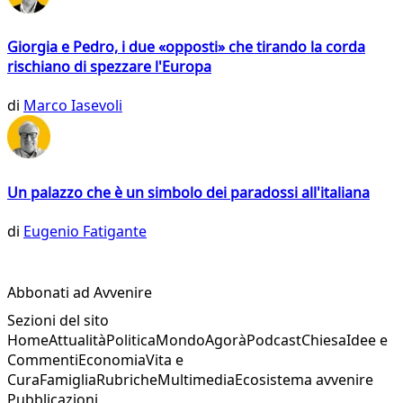
Giorgia e Pedro, i due «opposti» che tirando la corda
rischiano di spezzare l'Europa
di
Marco Iasevoli
Un palazzo che è un simbolo dei paradossi all'italiana
di
Eugenio Fatigante
Abbonati ad Avvenire
Sezioni del sito
Home
Attualità
Politica
Mondo
Agorà
Podcast
Chiesa
Idee e
Commenti
Economia
Vita e
Cura
Famiglia
Rubriche
Multimedia
Ecosistema avvenire
Pubblicazioni