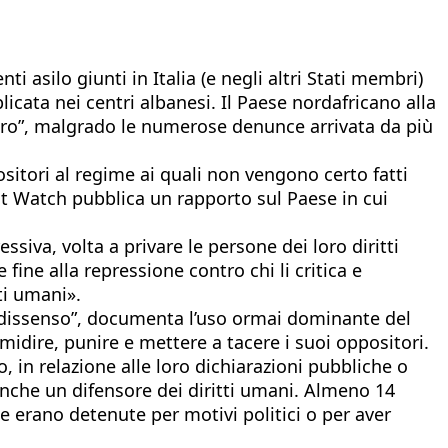
ti asilo giunti in Italia (e negli altri Stati membri)
icata nei centri albanesi. Il Paese nordafricano alla
icuro”, malgrado le numerose denunce arrivata da più
ositori al regime ai quali non vengono certo fatti
ght Watch pubblica un rapporto sul Paese in cui
siva, volta a privare le persone dei loro diritti
fine alla repressione contro chi li critica e
tti umani».
 il dissenso”, documenta l’uso ormai dominante del
midire, punire e mettere a tacere i suoi oppositori.
in relazione alle loro dichiarazioni pubbliche o
 e anche un difensore dei diritti umani. Almeno 14
 erano detenute per motivi politici o per aver