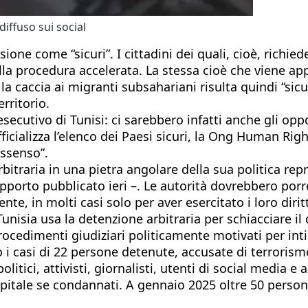
diffuso sui social
one come “sicuri”. I cittadini dei quali, cioè, richieden
la procedura accelerata. La stessa cioè che viene appl
 la caccia ai migranti subsahariani risulta quindi “s
rritorio.
secutivo di Tunisi: ci sarebbero infatti anche gli opp
ficializza l’elenco dei Paesi sicuri, la Ong Human Ri
issenso”.
traria in una pietra angolare della sua politica repres
pporto pubblicato ieri –. Le autorità dovrebbero porre 
nte, in molti casi solo per aver esercitato i loro diri
a Tunisia usa la detenzione arbitraria per schiacciare
rocedimenti giudiziari politicamente motivati per inti
casi di 22 persone detenute, accusate di terrorismo, 
politici, attivisti, giornalisti, utenti di social media
itale se condannati. A gennaio 2025 oltre 50 persone