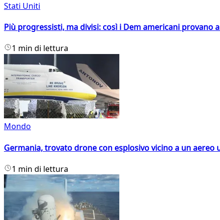
Stati Uniti
Più progressisti, ma divisi: così i Dem americani provano a 
1 min di lettura
Mondo
Germania, trovato drone con esplosivo vicino a un aereo 
1 min di lettura