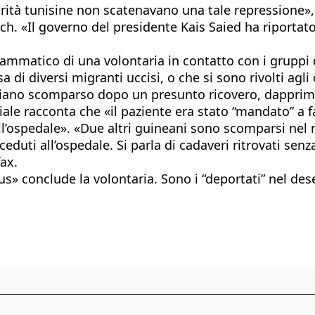
torità tunisine non scatenavano una tale repressione
. «Il governo del presidente Kais Saied ha riportato i
 drammatico di una volontaria in contatto con i gruppi 
di diversi migranti uccisi, o che si sono rivolti agli 
aliano scomparso dopo un presunto ricovero, dapprim
iale racconta che «il paziente era stato “mandato” a fa
’ospedale». «Due altri guineani sono scomparsi nel nu
eduti all’ospedale. Si parla di cadaveri ritrovati senz
fax.
bus» conclude la volontaria. Sono i “deportati” nel des