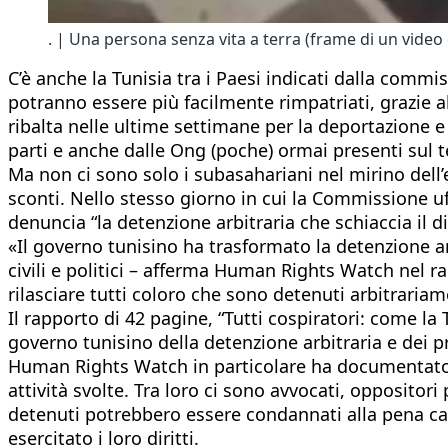
. | Una persona senza vita a terra (frame di un video 
C’è anche la Tunisia tra i Paesi indicati dalla commissi
potranno essere più facilmente rimpatriati, grazie al
ribalta nelle ultime settimane per la deportazione e
parti e anche dalle Ong (poche) ormai presenti sul te
Ma non ci sono solo i subasahariani nel mirino dell’e
sconti. Nello stesso giorno in cui la Commissione uf
denuncia “la detenzione arbitraria che schiaccia il d
«Il governo tunisino ha trasformato la detenzione arbi
civili e politici – afferma Human Rights Watch nel ra
rilasciare tutti coloro che sono detenuti arbitrariame
Il rapporto di 42 pagine, “Tutti cospiratori: come l
governo tunisino della detenzione arbitraria e dei p
Human Rights Watch in particolare ha documentato i 
attività svolte. Tra loro ci sono avvocati, oppositori 
detenuti potrebbero essere condannati alla pena cap
esercitato i loro diritti.