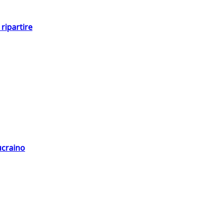
ripartire
ucraino