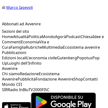
di
Marco Iasevoli
Abbonati ad Avvenire
Sezioni del sito
Home
Attualità
Politica
Mondo
Agorà
Podcast
Chiesa
Idee e
Commenti
Economia
Vita e
Cura
Famiglia
Rubriche
Multimedia
Ecosistema avvenire
Pubblicazioni
Edizioni locali
L'economia civile
Gutenberg
Popotus
Pop
Up
Luoghi dell'Infinito
Avvenire
Chi siamo
Redazione
Ecosistema
Avvenire
Pubblicità
Fondazione Avvenire
Shop
Contatti
Mondo CEI
SIR
Radio InBlu
TV2000
FISC