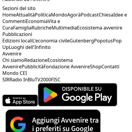
Sezioni del sito
Home
Attualità
Politica
Mondo
Agorà
Podcast
Chiesa
Idee e
Commenti
Economia
Vita e
Cura
Famiglia
Rubriche
Multimedia
Ecosistema avvenire
Pubblicazioni
Edizioni locali
L'economia civile
Gutenberg
Popotus
Pop
Up
Luoghi dell'Infinito
Avvenire
Chi siamo
Redazione
Ecosistema
Avvenire
Pubblicità
Fondazione Avvenire
Shop
Contatti
Mondo CEI
SIR
Radio InBlu
TV2000
FISC