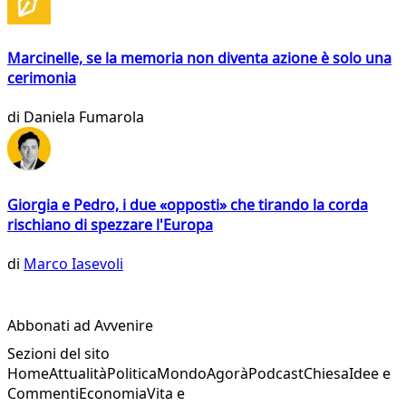
Marcinelle, se la memoria non diventa azione è solo una
cerimonia
di
Daniela Fumarola
Giorgia e Pedro, i due «opposti» che tirando la corda
rischiano di spezzare l'Europa
di
Marco Iasevoli
Abbonati ad Avvenire
Sezioni del sito
Home
Attualità
Politica
Mondo
Agorà
Podcast
Chiesa
Idee e
Commenti
Economia
Vita e