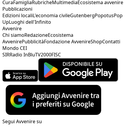
Cura
Famiglia
Rubriche
Multimedia
Ecosistema avvenire
Pubblicazioni
Edizioni locali
L'economia civile
Gutenberg
Popotus
Pop
Up
Luoghi dell'Infinito
Avvenire
Chi siamo
Redazione
Ecosistema
Avvenire
Pubblicità
Fondazione Avvenire
Shop
Contatti
Mondo CEI
SIR
Radio InBlu
TV2000
FISC
Segui Avvenire su