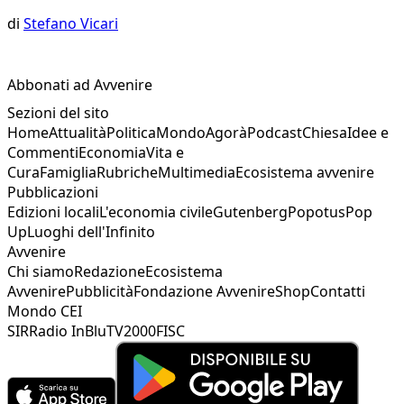
di
Stefano Vicari
Abbonati ad Avvenire
Sezioni del sito
Home
Attualità
Politica
Mondo
Agorà
Podcast
Chiesa
Idee e
Commenti
Economia
Vita e
Cura
Famiglia
Rubriche
Multimedia
Ecosistema avvenire
Pubblicazioni
Edizioni locali
L'economia civile
Gutenberg
Popotus
Pop
Up
Luoghi dell'Infinito
Avvenire
Chi siamo
Redazione
Ecosistema
Avvenire
Pubblicità
Fondazione Avvenire
Shop
Contatti
Mondo CEI
SIR
Radio InBlu
TV2000
FISC