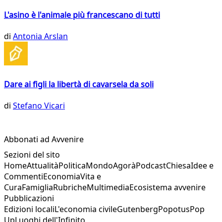
L'asino è l'animale più francescano di tutti
di
Antonia Arslan
Dare ai figli la libertà di cavarsela da soli
di
Stefano Vicari
Abbonati ad Avvenire
Sezioni del sito
Home
Attualità
Politica
Mondo
Agorà
Podcast
Chiesa
Idee e
Commenti
Economia
Vita e
Cura
Famiglia
Rubriche
Multimedia
Ecosistema avvenire
Pubblicazioni
Edizioni locali
L'economia civile
Gutenberg
Popotus
Pop
Up
Luoghi dell'Infinito