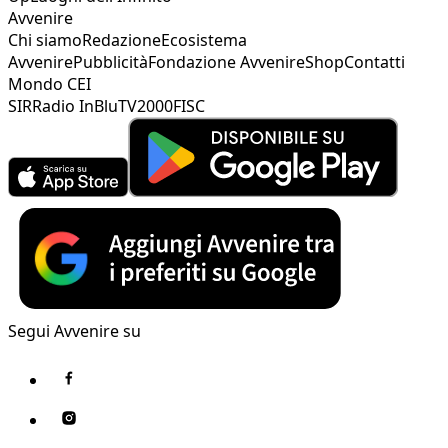
Avvenire
Chi siamo
Redazione
Ecosistema
Avvenire
Pubblicità
Fondazione Avvenire
Shop
Contatti
Mondo CEI
SIR
Radio InBlu
TV2000
FISC
Segui Avvenire su