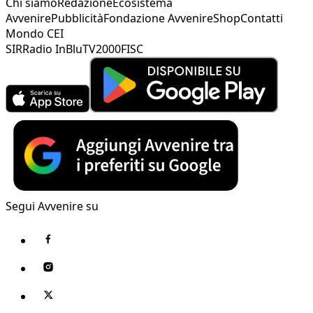
Chi siamo
Redazione
Ecosistema
Avvenire
Pubblicità
Fondazione Avvenire
Shop
Contatti
Mondo CEI
SIR
Radio InBlu
TV2000
FISC
Segui Avvenire su