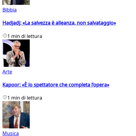
Bibbia
Hadjadj: «La salvezza è alleanza, non salvataggio»
1 min di lettura
Arte
Kapoor: «È lo spettatore che completa l’opera»
1 min di lettura
Musica