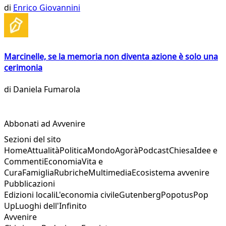
di
Enrico Giovannini
Marcinelle, se la memoria non diventa azione è solo una
cerimonia
di
Daniela Fumarola
Abbonati ad Avvenire
Sezioni del sito
Home
Attualità
Politica
Mondo
Agorà
Podcast
Chiesa
Idee e
Commenti
Economia
Vita e
Cura
Famiglia
Rubriche
Multimedia
Ecosistema avvenire
Pubblicazioni
Edizioni locali
L'economia civile
Gutenberg
Popotus
Pop
Up
Luoghi dell'Infinito
Avvenire