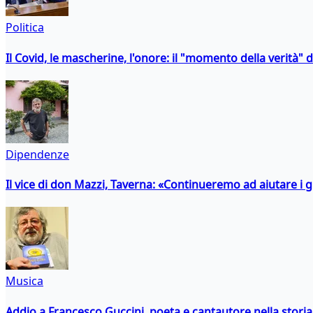
Politica
Il Covid, le mascherine, l'onore: il "momento della verità" 
Dipendenze
Il vice di don Mazzi, Taverna: «Continueremo ad aiutare i gi
Musica
Addio a Francesco Guccini, poeta e cantautore nella storia 