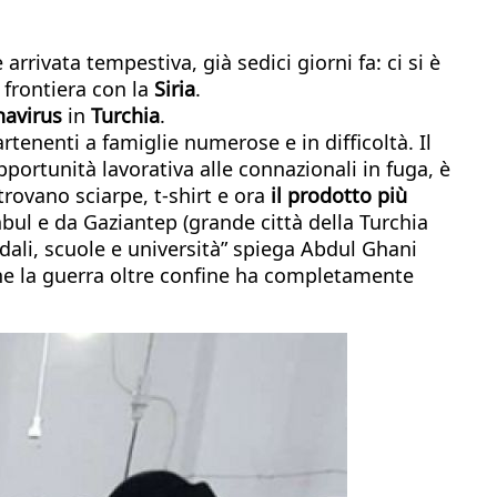
rrivata tempestiva, già sedici giorni fa: ci si è
a frontiera con la
Siria
.
navirus
in
Turchia
.
enenti a famiglie numerose e in difficoltà. Il
pportunità lavorativa alle connazionali in fuga, è
trovano sciarpe, t-shirt e ora
il prodotto più
nbul e da Gaziantep (grande città della Turchia
dali, scuole e università” spiega Abdul Ghani
 che la guerra oltre confine ha completamente