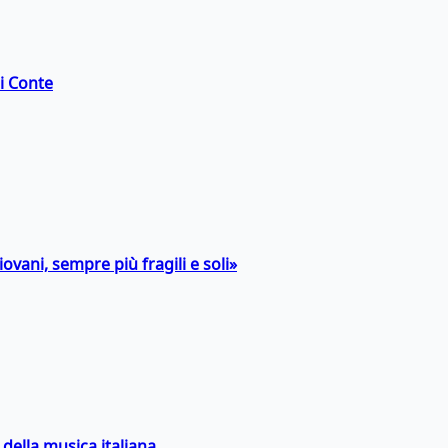
di Conte
ovani, sempre più fragili e soli»
della musica italiana