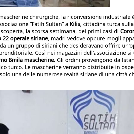
ascherine chirurgiche, la riconversione industriale è a
associazione “Fatih Sultan” a
Kilis
, cittadina turca sull
 scoperta, la scorsa settimana, dei primi casi di
Coro
o 22 operaie siriane
, madri vedove oppure mogli appart
a da un gruppo di siriani che desideravano offrire un'o
renditoriale. Così nei magazzini dell'associazione si 
amo 8mila mascherine
. Gli ordini provengono da Ista
ico turco. Le mascherine verranno distribuite in ospe
, solo una delle numerose realtà siriane di una città