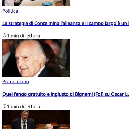
Politica
La strategia di Conte mina l'alleanza e il campo largo è un 
1 min di lettura
Primo piano
Quel fango gratuito e ingiusto di Bignami (FdI) su Oscar Lu
1 min di lettura