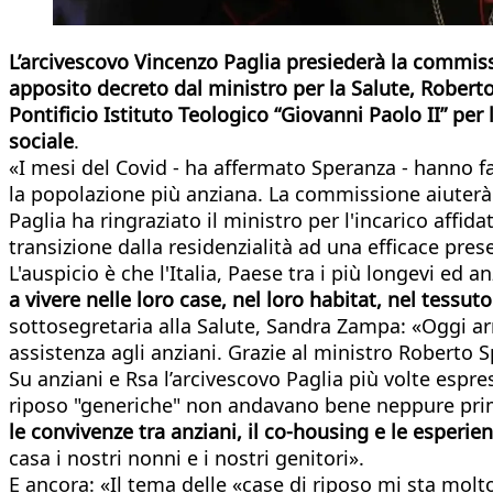
L’arcivescovo Vincenzo Paglia presiederà la commissi
apposito decreto dal ministro per la Salute, Roberto
Pontificio Istituto Teologico “Giovanni Paolo II” per
sociale
.
«I mesi del Covid - ha affermato Speranza - hanno f
la popolazione più anziana. La commissione aiuterà l
Paglia ha ringraziato il ministro per l'incarico aff
transizione dalla residenzialità ad una efficace prese
L'auspicio è che l'Italia, Paese tra i più longevi ed 
a vivere nelle loro case, nel loro habitat, nel tessut
sottosegretaria alla Salute, Sandra Zampa: «Oggi ar
assistenza agli anziani. Grazie al ministro Roberto
Su anziani e Rsa l’arcivescovo Paglia più volte esp
riposo "generiche" non andavano bene neppure prim
le convivenze tra anziani, il co-housing e le esperie
casa i nostri nonni e i nostri genitori».
E ancora: «Il tema delle «case di riposo mi sta molto