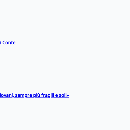
di Conte
ovani, sempre più fragili e soli»