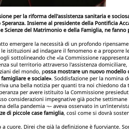
one per la riforma dell'assistenza sanitaria e sociosa
 Speranza. Insieme al presidente della Pontificia Acc
 le Scienze del Matrimonio e della Famiglia, ne fanno 
atto emergere la necessità di un profondo ripensament
e istituzioni ad indagare il fenomeno e a proporre le
idatogli sottolineando che «la Commissione rappresen
nza sul territorio attraverso l'assistenza domiciliare,
anziani del mondo, p
ossa mostrare un nuovo modello di 
o famigliare e sociale»
. Soddisfazione per la nomina de
riva una bella notizia per quanti tra noi chiedono da
 Speranza per avere istituito la Commissione presiedu
resso considerazioni impegnative già poche settimane
a della pandemia ¬– aveva osservato in un’intervist
nze di piccole case famiglia
, così come si dovrà soste
 a cuore. Direi che già la definizione è fuorviante. So