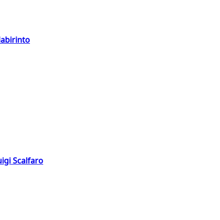
labirinto
igi Scalfaro