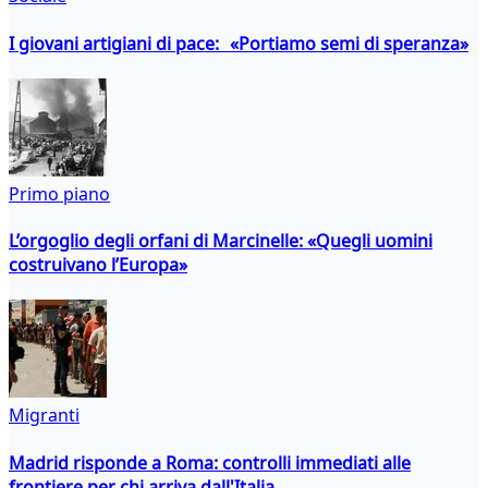
I giovani artigiani di pace: «Portiamo semi di speranza»
Primo piano
L’orgoglio degli orfani di Marcinelle: «Quegli uomini
costruivano l’Europa»
Migranti
Madrid risponde a Roma: controlli immediati alle
frontiere per chi arriva dall'Italia