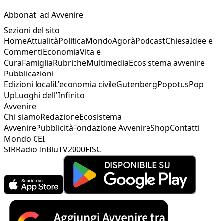
Abbonati ad Avvenire
Sezioni del sito
Home
Attualità
Politica
Mondo
Agorà
Podcast
Chiesa
Idee e
Commenti
Economia
Vita e
Cura
Famiglia
Rubriche
Multimedia
Ecosistema avvenire
Pubblicazioni
Edizioni locali
L'economia civile
Gutenberg
Popotus
Pop
Up
Luoghi dell'Infinito
Avvenire
Chi siamo
Redazione
Ecosistema
Avvenire
Pubblicità
Fondazione Avvenire
Shop
Contatti
Mondo CEI
SIR
Radio InBlu
TV2000
FISC