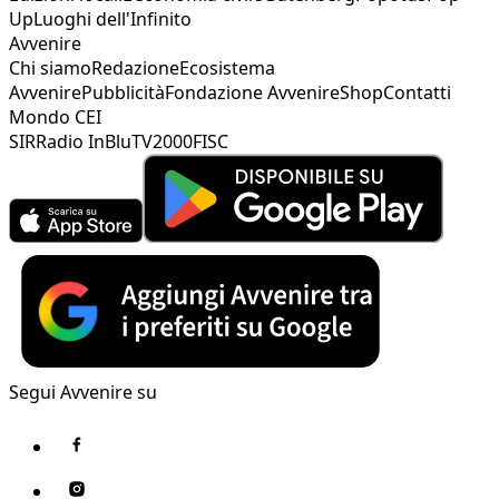
Up
Luoghi dell'Infinito
Avvenire
Chi siamo
Redazione
Ecosistema
Avvenire
Pubblicità
Fondazione Avvenire
Shop
Contatti
Mondo CEI
SIR
Radio InBlu
TV2000
FISC
Segui Avvenire su