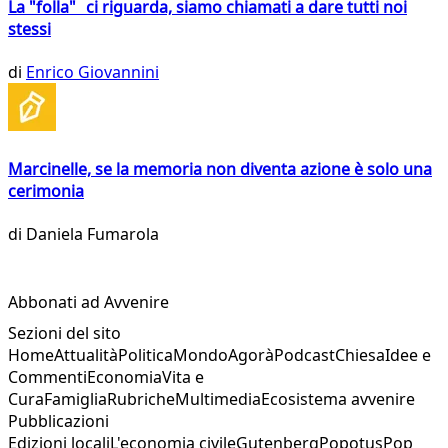
La "folla" ci riguarda, siamo chiamati a dare tutti noi
stessi
di
Enrico Giovannini
Marcinelle, se la memoria non diventa azione è solo una
cerimonia
di
Daniela Fumarola
Abbonati ad Avvenire
Sezioni del sito
Home
Attualità
Politica
Mondo
Agorà
Podcast
Chiesa
Idee e
Commenti
Economia
Vita e
Cura
Famiglia
Rubriche
Multimedia
Ecosistema avvenire
Pubblicazioni
Edizioni locali
L'economia civile
Gutenberg
Popotus
Pop