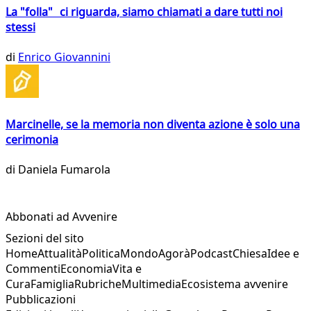
La "folla" ci riguarda, siamo chiamati a dare tutti noi
stessi
di
Enrico Giovannini
Marcinelle, se la memoria non diventa azione è solo una
cerimonia
di
Daniela Fumarola
Abbonati ad Avvenire
Sezioni del sito
Home
Attualità
Politica
Mondo
Agorà
Podcast
Chiesa
Idee e
Commenti
Economia
Vita e
Cura
Famiglia
Rubriche
Multimedia
Ecosistema avvenire
Pubblicazioni