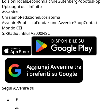
Edizioni locali
L'economia civile
Gutenberg
Popotus
Pop
Up
Luoghi dell'Infinito
Avvenire
Chi siamo
Redazione
Ecosistema
Avvenire
Pubblicità
Fondazione Avvenire
Shop
Contatti
Mondo CEI
SIR
Radio InBlu
TV2000
FISC
Segui Avvenire su