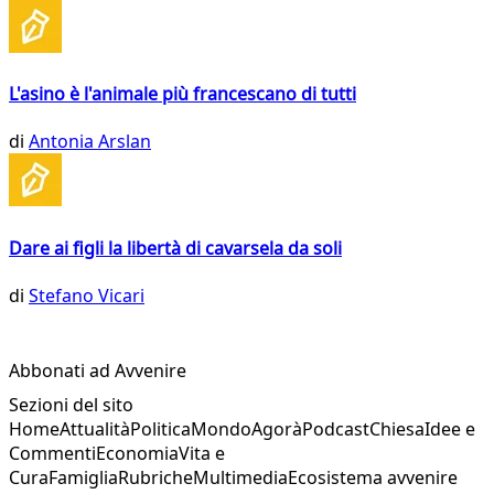
L'asino è l'animale più francescano di tutti
di
Antonia Arslan
Dare ai figli la libertà di cavarsela da soli
di
Stefano Vicari
Abbonati ad Avvenire
Sezioni del sito
Home
Attualità
Politica
Mondo
Agorà
Podcast
Chiesa
Idee e
Commenti
Economia
Vita e
Cura
Famiglia
Rubriche
Multimedia
Ecosistema avvenire