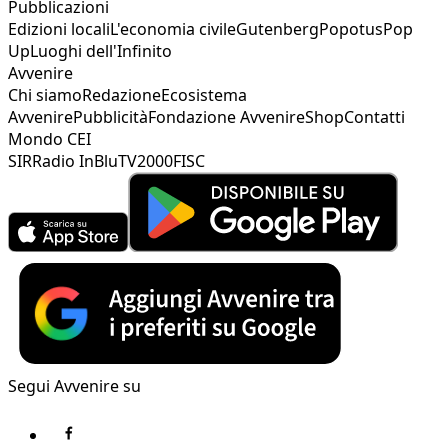
Pubblicazioni
Edizioni locali
L'economia civile
Gutenberg
Popotus
Pop
Up
Luoghi dell'Infinito
Avvenire
Chi siamo
Redazione
Ecosistema
Avvenire
Pubblicità
Fondazione Avvenire
Shop
Contatti
Mondo CEI
SIR
Radio InBlu
TV2000
FISC
Segui Avvenire su