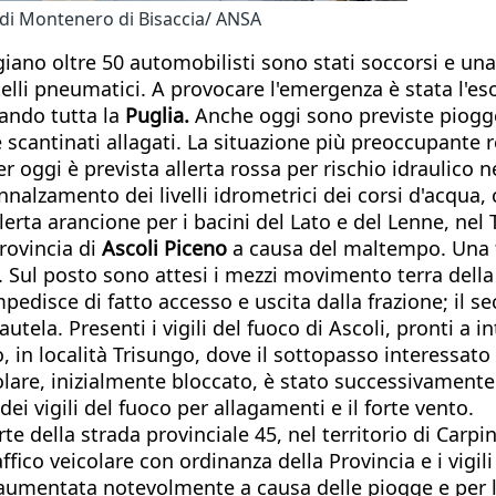
o di Montenero di Bisaccia/ ANSA
iano oltre 50 automobilisti sono stati soccorsi e una
lli pneumatici. A provocare l'emergenza è stata l'es
ando tutta la
Puglia.
Anche oggi sono previste piogge 
i e scantinati allagati. La situazione più preoccupante
Per oggi è prevista allerta rossa per rischio idraulico 
innalzamento dei livelli idrometrici dei corsi d'acqua,
lerta arancione per i bacini del Lato e del Lenne, nel 
provincia di
Ascoli Piceno
a causa del maltempo. Una fra
 Sul posto sono attesi i mezzi movimento terra della
impedisce di fatto accesso e uscita dalla frazione; il
utela. Presenti i vigili del fuoco di Ascoli, pronti a i
nto, in località Trisungo, dove il sottopasso interess
colare, inizialmente bloccato, è stato successivament
dei vigili del fuoco per allagamenti e il forte vento.
 della strada provinciale 45, nel territorio di Carpin
raffico veicolare con ordinanza della Provincia e i vigi
aumentata notevolmente a causa delle piogge e per l'a