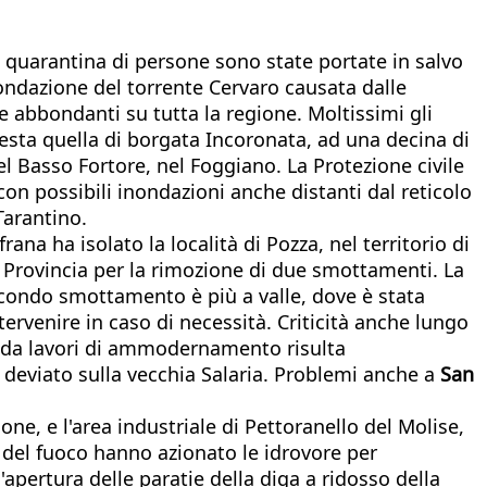
 quarantina di persone sono state portate in salvo
ondazione del torrente Cervaro causata dalle
abbondanti su tutta la regione. Moltissimi gli
 resta quella di borgata Incoronata, ad una decina di
nel Basso Fortore, nel Foggiano. La Protezione civile
 con possibili inondazioni anche distanti dal reticolo
Tarantino.
na ha isolato la località di Pozza, nel territorio di
 Provincia per la rimozione di due smottamenti. La
 secondo smottamento è più a valle, dove è stata
ntervenire in caso di necessità. Criticità anche lungo
ato da lavori di ammodernamento risulta
e deviato sulla vecchia Salaria. Problemi anche a
San
one, e l'area industriale di Pettoranello del Molise,
li del fuoco hanno azionato le idrovore per
pertura delle paratie della diga a ridosso della