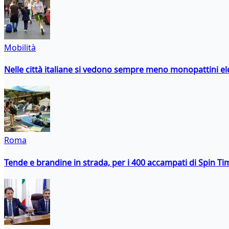
Mobilità
Nelle città italiane si vedono sempre meno monopattini ele
Roma
Tende e brandine in strada, per i 400 accampati di Spin T