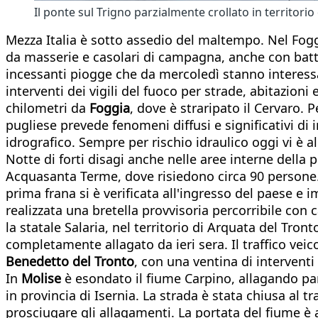
Il ponte sul Trigno parzialmente crollato in territori
Mezza Italia è sotto assedio del maltempo. Nel Fogg
da masserie e casolari di campagna, anche con batte
incessanti piogge che da mercoledì stanno interess
interventi dei vigili del fuoco per strade, abitazion
chilometri da
Foggia
, dove è straripato il Cervaro. 
pugliese prevede fenomeni diffusi e significativi di 
idrografico. Sempre per rischio idraulico oggi vi è al
Notte di forti disagi anche nelle aree interne della 
Acquasanta Terme, dove risiedono circa 90 persone.
prima frana si è verificata all'ingresso del paese e 
realizzata una bretella provvisoria percorribile con ca
la statale Salaria, nel territorio di Arquata del Tro
completamente allagato da ieri sera. Il traffico vei
Benedetto del Tronto
, con una ventina di interventi 
In
Molise
è esondato il fiume Carpino, allagando parte
in provincia di Isernia. La strada è stata chiusa al t
prosciugare gli allagamenti. La portata del fiume è 