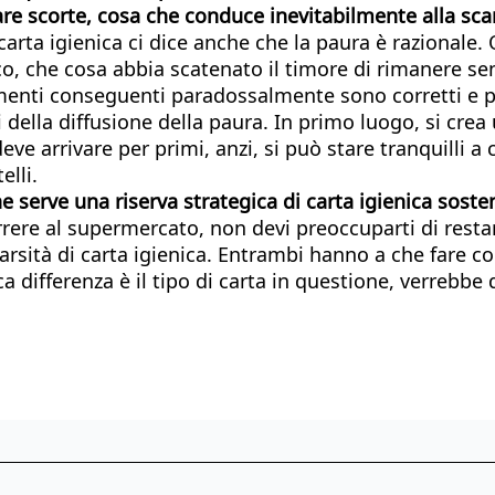
fare scorte, cosa che conduce inevitabilmente alla sc
 carta igienica ci dice anche che la paura è razional
fico, che cosa abbia scatenato il timore di rimanere 
menti conseguenti paradossalmente sono corretti e prev
della diffusione della paura. In primo luogo, si crea u
i deve arrivare per primi, anzi, si può stare tranquilli
elli.
 serve una riserva strategica di carta igienica soste
orrere al supermercato, non devi preoccuparti di resta
scarsità di carta igienica. Entrambi hanno a che fare 
 differenza è il tipo di carta in questione, verrebbe 