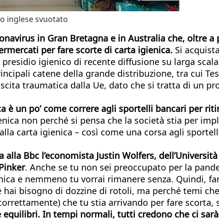
o inglese svuotato
ronavirus in Gran Bretagna e in Australia che, oltre a
permercati per fare scorte di carta igienica.
Si acquista
residio igienico di recente diffusione su larga scala 
ncipali catene della grande distribuzione, tra cui Tes
scita traumatica dalla Ue, dato che si tratta di un 
a è un po’ come correre agli sportelli bancari per riti
enica non perché si pensa che la società stia per imp
alla carta igienica – così come una corsa agli sportell
ta alla Bbc l’economista Justin Wolfers, dell’Universi
Pinker
. Anche se tu non sei preoccupato per la pandemi
ica e nemmeno tu vorrai rimanere senza. Quindi, farai
 hai bisogno di dozzine di rotoli, ma perché temi che 
rrettamente) che tu stia arrivando per fare scorta, s
equilibri. In tempi normali, tutti credono che ci sarà