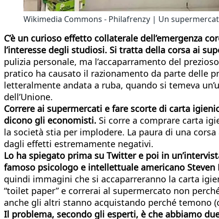
Wikimedia Commons - Philafrenzy | Un supermercat
C’è un curioso effetto collaterale dell’emergenza co
l’interesse degli studiosi. Si tratta della corsa ai su
pulizia personale, ma l’accaparramento del prezioso p
pratico ha causato il razionamento da parte delle pri
letteralmente andata a ruba, quando si temeva un’u
dell’Unione.
Correre ai supermercati e fare scorte di carta igienic
dicono gli economisti.
Si corre a comprare carta igi
la società stia per implodere. La paura di una corsa 
dagli effetti estremamente negativi.
Lo ha spiegato prima su Twitter e poi in un’intervis
famoso psicologo e intellettuale americano Steven 
quindi immagini che si accaparreranno la carta igien
“toilet paper” e correrai al supermercato non perché
anche gli altri stanno acquistando perché temono (co
Il problema, secondo gli esperti, è che abbiamo due 