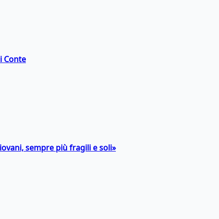
di Conte
ovani, sempre più fragili e soli»