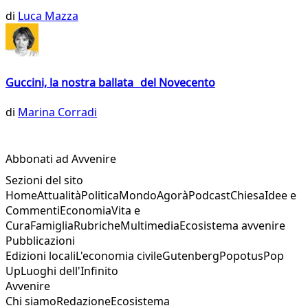
di
Luca Mazza
Guccini, la nostra ballata del Novecento
di
Marina Corradi
Abbonati ad Avvenire
Sezioni del sito
Home
Attualità
Politica
Mondo
Agorà
Podcast
Chiesa
Idee e
Commenti
Economia
Vita e
Cura
Famiglia
Rubriche
Multimedia
Ecosistema avvenire
Pubblicazioni
Edizioni locali
L'economia civile
Gutenberg
Popotus
Pop
Up
Luoghi dell'Infinito
Avvenire
Chi siamo
Redazione
Ecosistema