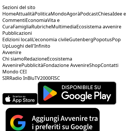
Sezioni del sito
Home
Attualità
Politica
Mondo
Agorà
Podcast
Chiesa
Idee e
Commenti
Economia
Vita e
Cura
Famiglia
Rubriche
Multimedia
Ecosistema avvenire
Pubblicazioni
Edizioni locali
L'economia civile
Gutenberg
Popotus
Pop
Up
Luoghi dell'Infinito
Avvenire
Chi siamo
Redazione
Ecosistema
Avvenire
Pubblicità
Fondazione Avvenire
Shop
Contatti
Mondo CEI
SIR
Radio InBlu
TV2000
FISC