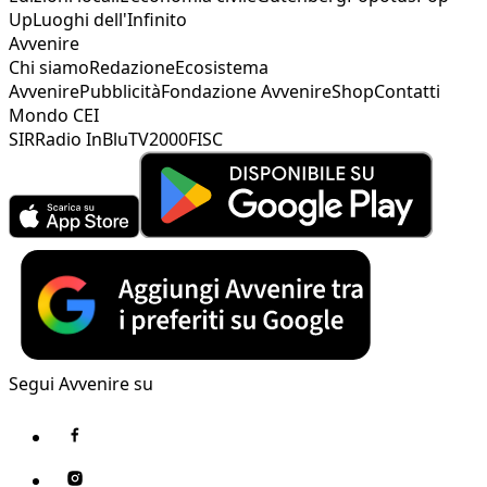
Up
Luoghi dell'Infinito
Avvenire
Chi siamo
Redazione
Ecosistema
Avvenire
Pubblicità
Fondazione Avvenire
Shop
Contatti
Mondo CEI
SIR
Radio InBlu
TV2000
FISC
Segui Avvenire su