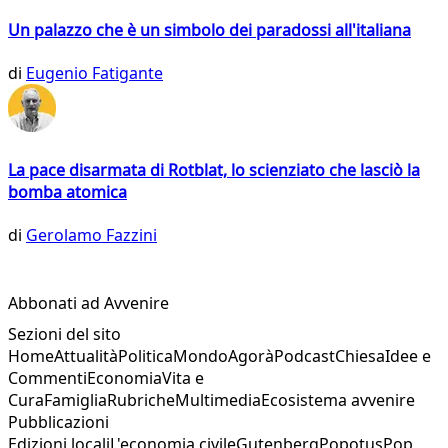
Un palazzo che è un simbolo dei paradossi all'italiana
di
Eugenio Fatigante
La pace disarmata di Rotblat, lo scienziato che lasciò la
bomba atomica
di
Gerolamo Fazzini
Abbonati ad Avvenire
Sezioni del sito
Home
Attualità
Politica
Mondo
Agorà
Podcast
Chiesa
Idee e
Commenti
Economia
Vita e
Cura
Famiglia
Rubriche
Multimedia
Ecosistema avvenire
Pubblicazioni
Edizioni locali
L'economia civile
Gutenberg
Popotus
Pop